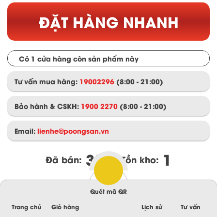
ĐẶT HÀNG NHANH
Có 1 cửa hàng còn sản phẩm này
Tư vấn mua hàng:
19002296
(
8:00 - 21:00
)
Bảo hành & CSKH:
1900 2270
(
8:00 - 21:00
)
Email:
lienhe@poongsan.vn
312
1
Đã bán:
Tồn kho:
Quét mã QR
Thông tin sản phẩm
Thông số kỹ thuật
Trang chủ
Giỏ hàng
Lịch sử
Tư vấn