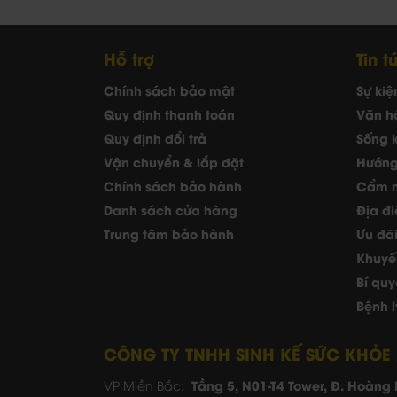
Hỗ trợ
Tin t
Chính sách bảo mật
Sự kiệ
Quy định thanh toán
Văn h
Quy định đổi trả
Sống 
Vận chuyển & lắp đặt
Hướng
Chính sách bảo hành
Cẩm 
Danh sách cửa hàng
Địa đ
Trung tâm bảo hành
Ưu đã
Khuyế
Bí qu
Bệnh l
CÔNG TY TNHH SINH KẾ SỨC KHỎE
Tầng 5, N01-T4 Tower, Đ. Hoàng 
VP Miền Bắc: