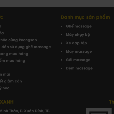
ức
Danh mục sản phẩm
n
Ghế massage
óa
Máy chạy bộ
khỏe cùng Poongsan
Xe đạp tập
 dẫn sử dụng ghế massage
Máy massage
nang mua hàng
Gối massage
iểm mua hàng
i
Đệm massage
n mại
yết giảm cân
ý học
 XANH
T
Minh Thảo, P. Xuân Đỉnh, TP.