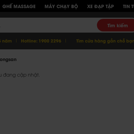
GHẾ MASSAGE
MÁY CHẠY BỘ
XE ĐẠP TẬP
TIN 
Tìm kiếm
5 năm
Hotline:
1900 2296
Tìm cửa hàng gần chỗ bạ
oongsan
ệu đang cập nhật.