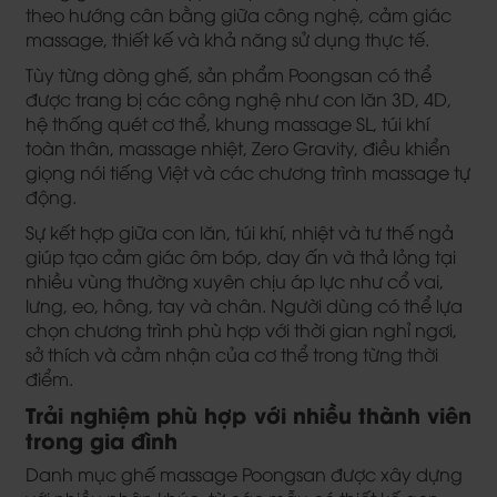
theo hướng cân bằng giữa công nghệ, cảm giác
massage, thiết kế và khả năng sử dụng thực tế.
Tùy từng dòng ghế, sản phẩm Poongsan có thể
được trang bị các công nghệ như con lăn 3D, 4D,
hệ thống quét cơ thể, khung massage SL, túi khí
toàn thân, massage nhiệt, Zero Gravity, điều khiển
giọng nói tiếng Việt và các chương trình massage tự
động.
Sự kết hợp giữa con lăn, túi khí, nhiệt và tư thế ngả
giúp tạo cảm giác ôm bóp, day ấn và thả lỏng tại
nhiều vùng thường xuyên chịu áp lực như cổ vai,
lưng, eo, hông, tay và chân. Người dùng có thể lựa
chọn chương trình phù hợp với thời gian nghỉ ngơi,
sở thích và cảm nhận của cơ thể trong từng thời
điểm.
Trải nghiệm phù hợp với nhiều thành viên
trong gia đình
Danh mục ghế massage Poongsan được xây dựng