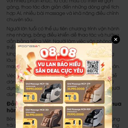
với nhiều phân khúc, từ các mẫu có thiết kế gọn
gàng, thao tác đơn giản đến những dòng ghế tích
hợp AI, nhiều bài massage và khả năng điều chỉnh
chuyên sâu.
Người lớn tuổi có thể ưu tiên chương trình vận hành
nhẹ nhàng, bảng điều khiển dễ thao tác và hướng
dẫn bằng tiếng Việt. Người làm việc văn phòng có
thể lựa chọn các bài tập trung vào vùng cổ vai,
lưng và eo. Người thường xuyên vận động, đứng
lâu hoặc di chuyển nhiều có thể trải nghiệm
massage túi khí và con lăn tại bắp chân, bàn chân.
Việc đa dạng hóa sản phẩm giúp mỗi gia đình dễ
dàng lựa chọn mẫu ghế phù hợp với nhu cầu sử
dụng chung, thay vì tập trung vào một nhóm người
dùng duy nhất.
Đồng hành trước, trong và sau khi mua
hàng
Bên cạnh sản phẩm, Poongsan chú trọng xây dựng
trải nghiệm khách hàng xuyên suốt từ tư vấn, dùng