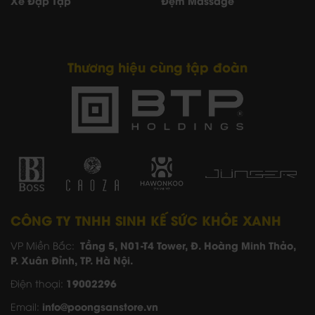
Xe Đạp Tập
Đệm Massage
Thương hiệu cùng tập đoàn
CÔNG TY TNHH SINH KẾ SỨC KHỎE XANH
Tầng 5, N01-T4 Tower, Đ. Hoàng Minh Thảo,
VP Miền Bắc:
P. Xuân Đỉnh, TP. Hà Nội.
19002296
Điện thoại:
info@poongsanstore.vn
Email: