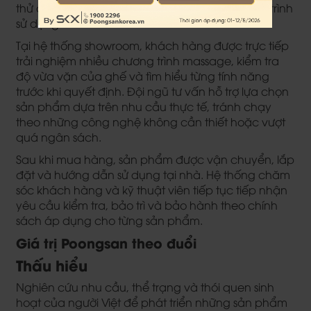
thử đến giao hàng, lắp đặt và hỗ trợ trong quá trình
sử dụng.
Tại hệ thống showroom, khách hàng được trực tiếp
trải nghiệm nhiều chương trình massage, kiểm tra
độ vừa vặn của ghế và tìm hiểu từng tính năng
trước khi quyết định. Đội ngũ tư vấn hỗ trợ lựa chọn
sản phẩm dựa trên nhu cầu thực tế, tránh chạy
theo những công nghệ không cần thiết hoặc vượt
quá ngân sách.
Sau khi mua hàng, sản phẩm được vận chuyển, lắp
đặt và hướng dẫn sử dụng tại nhà. Hệ thống chăm
sóc khách hàng và kỹ thuật viên tiếp tục tiếp nhận
yêu cầu kiểm tra, bảo trì và bảo hành theo chính
sách áp dụng cho từng sản phẩm.
Giá trị Poongsan theo đuổi
Thấu hiểu
Nghiên cứu nhu cầu, thể trạng và thói quen sinh
hoạt của người Việt để phát triển những sản phẩm