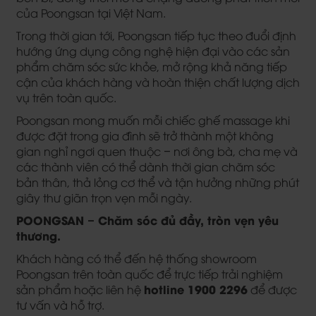
của Poongsan tại Việt Nam.
Trong thời gian tới, Poongsan tiếp tục theo đuổi định
hướng ứng dụng công nghệ hiện đại vào các sản
phẩm chăm sóc sức khỏe, mở rộng khả năng tiếp
cận của khách hàng và hoàn thiện chất lượng dịch
vụ trên toàn quốc.
Poongsan mong muốn mỗi chiếc ghế massage khi
được đặt trong gia đình sẽ trở thành một không
gian nghỉ ngơi quen thuộc – nơi ông bà, cha mẹ và
các thành viên có thể dành thời gian chăm sóc
bản thân, thả lỏng cơ thể và tận hưởng những phút
giây thư giãn trọn vẹn mỗi ngày.
POONGSAN – Chăm sóc đủ đầy, tròn vẹn yêu
thương.
Khách hàng có thể đến hệ thống showroom
Poongsan trên toàn quốc để trực tiếp trải nghiệm
hotline 1900 2296
sản phẩm hoặc liên hệ
để được
tư vấn và hỗ trợ.