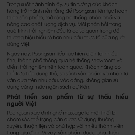
Trong suốt hành trình ấy, sự tin tưởng của khách
hàng trở thành nền tảng để Poongsan liên tục hoàn
thiện sản phẩm, mở rộng hệ thống phân phối và
nâng cao chất lượng dịch vụ. Mỗi phản hồi trong
quá trình trải nghiệm đều là cơ sở quan trọng để
thương hiệu hiểu rõ hơn nhu cầu thực tế của người
dùng Việt.
Ngày nay, Poongsan tiếp tục hiện diện tại nhiều
tỉnh, thành phố thông qua hệ thống showroom và
điểm trải nghiệm trên toàn quốc. Khách hàng có
thể trực tiếp dùng thử, so sánh sản phẩm và nhận tư
vấn dựa trên nhu cầu, vóc dáng, không gian sử
dụng cùng mức ngân sách dự kiến.
Phát triển sản phẩm từ sự thấu hiểu
người Việt
Poongsan xác định ghế massage là một thiết bị
chăm sóc thể trạng cần được sử dụng thường
xuyên, thuận tiện và phù hợp với nhiều thành viên
trong gia đình. Vì vậy, sản phẩm được phát triển