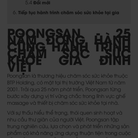
Đổi mới
Tiếp tục hành trình chăm sóc sức khỏe tại gia
POONGSAN - 25
NĂM ĐỒNG HÀNH
CÙNG HÀNH TRÌNH
CHĂM SÓC SỨC
KHỎE GIA ĐÌNH
VIỆT
Poongsan là thương hiệu chăm sóc sức khỏe thuộc
BTP Holding, có mặt tại thị trường Việt Nam từ năm
2001. Trải qua 25 năm phát triển, Poongsan từng
bước xây dựng vị trí vững chắc trong lĩnh vực ghế
massage và thiết bị chăm sóc sức khỏe tại nhà.
Với sự thấu hiểu thể trạng, thói quen sinh hoạt và
nhu cầu thư giãn của người Việt, Poongsan tập
trung nghiên cứu, lựa chọn và phát triển những sản
phẩm có khả năng ứng dụng thuận tiện trong cuộc